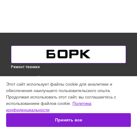
Ремонт техники
ВЫБЕРИ СВОЙ ГОРОД
Этот сайт использует файлы cookie для аналитики и
Ремонт увлажнителя воздуха Bork в
Краснодаре
обеспечения наилучшего пользовательского опыта.
Ремонт увлажнителя воздуха Bork в
Ростове-на-Дону
Продолжая использовать этот сайт, вы соглашаетесь с
Ремонт увлажнителя воздуха Bork в
Нижнем Новгороде
использованием файлов cookie.
Политика
конфиденциальности
Ремонт увлажнителя воздуха Bork в
Новосибирске
Ремонт увлажнителя воздуха Bork в
Екатеринбурге
Принять все
Ремонт увлажнителя воздуха Bork в
Казани
Ремонт увлажнителя воздуха Bork в
Санкт-Петербурге