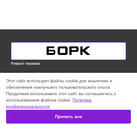
Ремонт техники
ВЫБЕРИ СВОЙ ГОРОД
Этот сайт использует файлы cookie для аналитики и
Устранение утечки воды отпаривателя Bork в
Краснодаре
обеспечения наилучшего пользовательского опыта.
Устранение утечки воды отпаривателя Bork в
Ростове-на-
Продолжая использовать этот сайт, вы соглашаетесь с
Дону
использованием файлов cookie.
Политика
Устранение утечки воды отпаривателя Bork в
Нижнем
конфиденциальности
Новгороде
Принять все
Устранение утечки воды отпаривателя Bork в
Новосибирске
Устранение утечки воды отпаривателя Bork в
Екатеринбурге