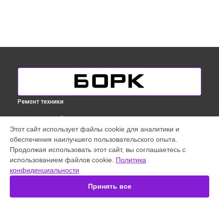
Ремонт техники
ВЫБЕРИ СВОЙ ГОРОД
Этот сайт использует файлы cookie для аналитики и
Ремонт электропроводки отпаривателя Bork в
обеспечения наилучшего пользовательского опыта.
Краснодаре
Продолжая использовать этот сайт, вы соглашаетесь с
Ремонт электропроводки отпаривателя Bork в
Ростове-
использованием файлов cookie.
Политика
на-Дону
конфиденциальности
Ремонт электропроводки отпаривателя Bork в
Нижнем
Новгороде
Принять все
Ремонт электропроводки отпаривателя Bork в
Новосибирске
Ремонт электропроводки отпаривателя Bork в