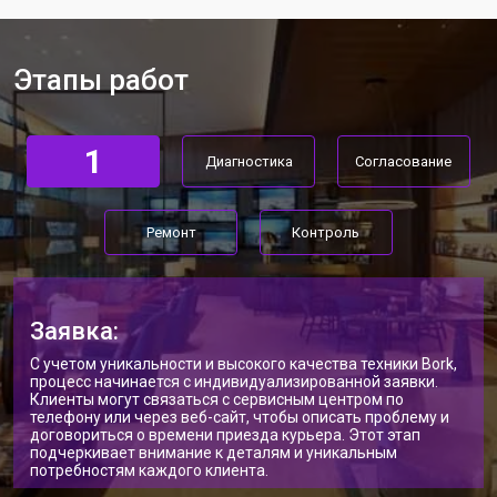
Ремонт материнской платы
от 4100 ₽
Заказать
Прошивка массажного кресла Bork
от 3700 ₽
Заказать
Этапы работ
Замена сканера массажного кресла
от 5800 ₽
Заказать
Bork
Ремонт пневмокамеры
от 3900 ₽
Заказать
1
Диагностика
Согласование
Ремонт пневмосистемы
от 4500 ₽
Заказать
Ремонт
Контроль
Ремонт пульта управления
от 4200 ₽
Заказать
Ремонт электропроводки
от 3900 ₽
Заказать
Ремонт сканера массажного кресла
от 4800 ₽
Заказать
Заявка:
Bork
С учетом уникальности и высокого качества техники Bork,
Ремонт купюроприемника
от 4700 ₽
Заказать
процесс начинается с индивидуализированной заявки.
Клиенты могут связаться с сервисным центром по
Замена сетевого трансформатора
от 4500 ₽
Заказать
телефону или через веб-сайт, чтобы описать проблему и
договориться о времени приезда курьера. Этот этап
подчеркивает внимание к деталям и уникальным
Ремонт микро-лифта
от 5500 ₽
Заказать
потребностям каждого клиента.