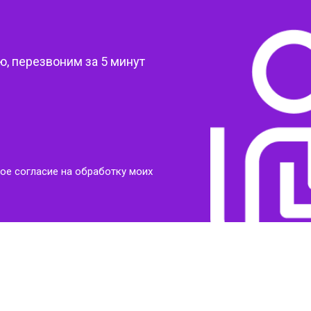
от 80 мин
о
?
, перезвоним за 5 минут
от 120 мин
о
от 90 мин
о
ое согласие на обработку моих