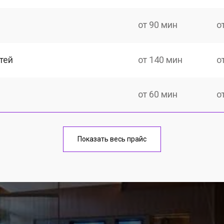
от 90 мин
о
тей
от 140 мин
о
от 60 мин
о
от 150 мин
о
Показать весь прайс
ка
от 90 мин
о
от 60 мин
о