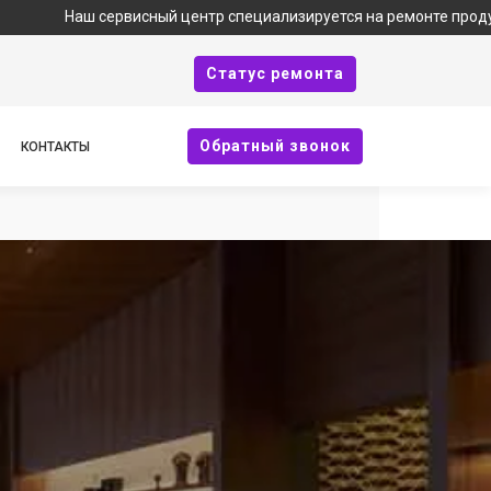
висный центр специализируется на ремонте продукции Bork и яв
Cтатус ремонта
Oбратный звонок
КОНТАКТЫ