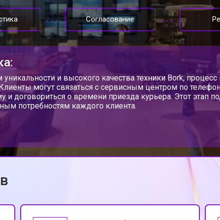
от 80 мин
о
стика
Согласование
Р
ork
от 100 мин
о
ка:
стей
от 60 мин
о
м уникальности и высокого качества техники Bork, процес
 Клиенты могут связаться с сервисным центром по телефону
у и договориться о времени приезда курьера. Этот этап п
ным потребностям каждого клиента.
от 120 мин
о
а
от 90 мин
о
ов
от 100 мин
о
от 100 мин
о