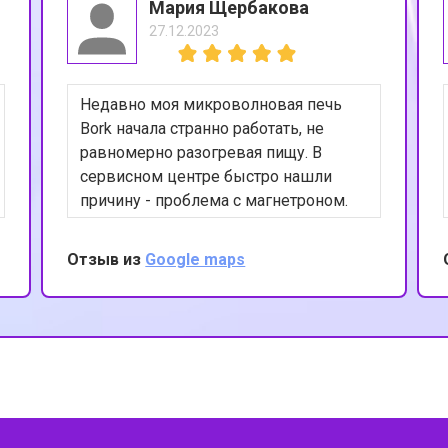
Мария Щербакова
27.12.2023
 Bork
от 90 мин
о
Недавно моя микроволновая печь
от 110 мин
о
Bork начала странно работать, не
равномерно разогревая пищу. В
сервисном центре быстро нашли
от 80 мин
о
причину - проблема с магнетроном.
После ремонта печь снова
функционирует идеально. Я
Отзыв из
Google maps
от 110 мин
о
благодарна за оперативность и
качество выполненных работ.
от 70 мин
о
 Bork
от 130 мин
о