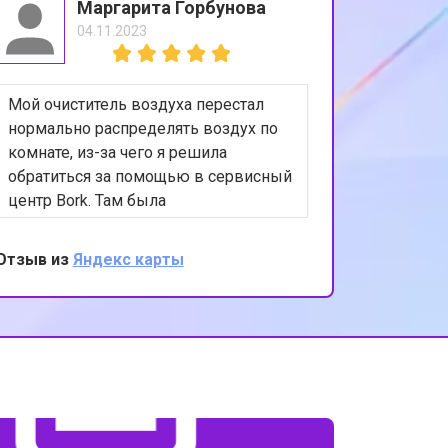
Маргарита Горбунова
04.11.2023
т 5800 ₽
Заказать
Мой очиститель воздуха перестал
т 3900 ₽
Заказать
нормально распределять воздух по
комнате, из-за чего я решила
обратиться за помощью в сервисный
т 4500 ₽
Заказать
центр Bork. Там была
диагностирована проблема с
системой распределения воздуха, а
Отзыв из
Яндекс карты
т 4200 ₽
Заказать
именно - заклинивание
регулировочных заслонок. После
ремонта функционирует все
т 3900 ₽
Заказать
исправно. Превосходное
обслуживание и внимание к деталям
со стороны сервисного центра.
т 4800 ₽
Заказать