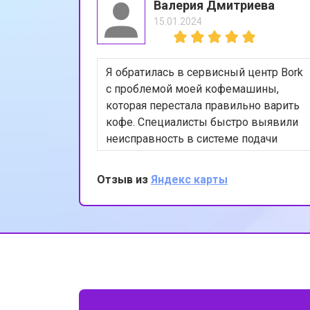
Валерия Дмитриева
15.01.2024
Замена сканера массажного кресла
Я обратилась в сервисный центр Bork
Ремонт пневмокамеры
с проблемой моей кофемашины,
которая перестала правильно варить
кофе. Специалисты быстро выявили
Ремонт пневмосистемы
неисправность в системе подачи
воды и устранили её. Теперь моя
кофемашина работает как новая. Я
Отзыв из
Яндекс карты
Ремонт пульта управления
очень довольна качеством
обслуживания и профессионализмом
сотрудников. Спасибо за вашу
Ремонт электропроводки
работу!
Ремонт сканера массажного кресла