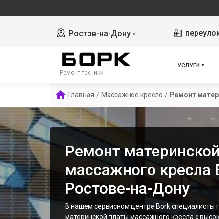
переулок
Ростов-на-Дону
▼
УСЛУГИ
Ремонт техники
Главная
/
Массажное кресло
/
Ремонт матер
Ремонт материнской
массажного кресла 
Ростове-на-Дону
В нашем сервисном центре Bork специалисты 
материнской платы массажного кресла с высо