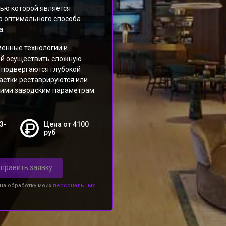
лью которой является
р оптимального способа
а.
енные технологии и
ий осуществить сложную
 подвергаются глубокой
астки реставрируются или
ими заводским параметрам.
3-
Цена от 4100
руб
править заявку
 на обработку моих
персональных