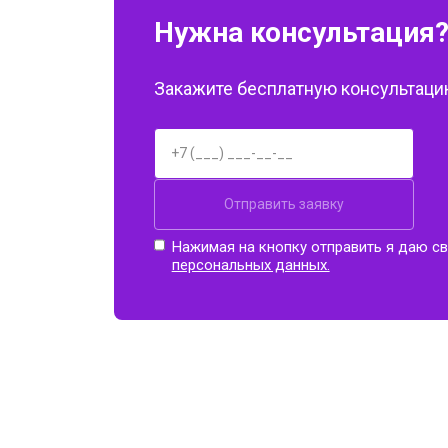
Ремонт купюроприемника
Нужна консультация
Закажите бесплатную консультацию
Замена сетевого трансформатора
Ремонт микро-лифта
Отправить заявку
Нажимая на кнопку отправить я даю св
персональных данных.