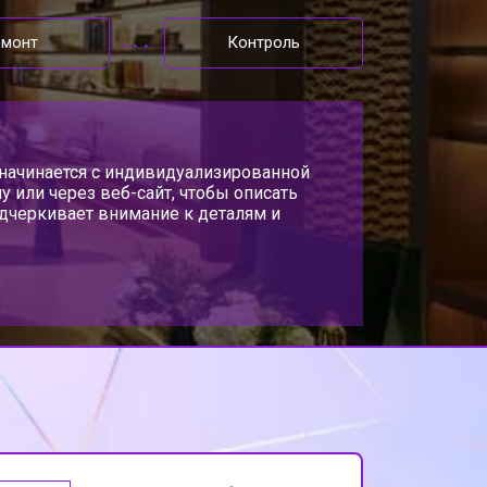
т 5000 ₽
Заказать
емонт
Контроль
т 3300 ₽
Заказать
т 3200 ₽
с начинается с индивидуализированной
Заказать
 или через веб-сайт, чтобы описать
одчеркивает внимание к деталям и
т 4400 ₽
Заказать
т 6200 ₽
Заказать
т 3500 ₽
Заказать
т 3700 ₽
Заказать