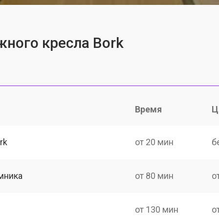
ного кресла Bork
Время
Ц
rk
от 20 мин
б
мника
от 80 мин
о
от 130 мин
о