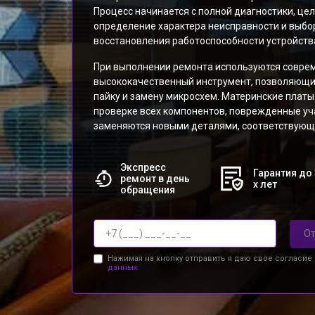
Процесс начинается с полной диагностики, це
определение характера неисправности и выбо
восстановления работоспособности устройств
При выполнении ремонта используются соврем
высококачественный инструмент, позволяющ
пайку и замену микросхем. Материнские платы
проверке всех компонентов, поврежденные уч
заменяются новыми деталями, соответствующ
Экспресс
Гарантия до 
ремонт в день
х лет
обращения
От
Нажимая на кнопку отправить я даю свое согласие
данных.