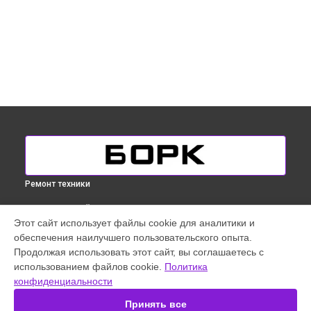
Ремонт техники
ВЫБЕРИ СВОЙ ГОРОД
Этот сайт использует файлы cookie для аналитики и
Ремонт заварного механизма кофемашины Bork в
обеспечения наилучшего пользовательского опыта.
Краснодаре
Продолжая использовать этот сайт, вы соглашаетесь с
Ремонт заварного механизма кофемашины Bork в
использованием файлов cookie.
Политика
Ростове-на-Дону
конфиденциальности
Ремонт заварного механизма кофемашины Bork в
Нижнем
Новгороде
Принять все